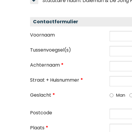
Statutaire naam: Daleman & De Jong 
Contactformulier
Voornaam
Tussenvoegsel(s)
Achternaam
*
Straat + Huisnummer
*
Geslacht
*
Man
Postcode
Plaats
*