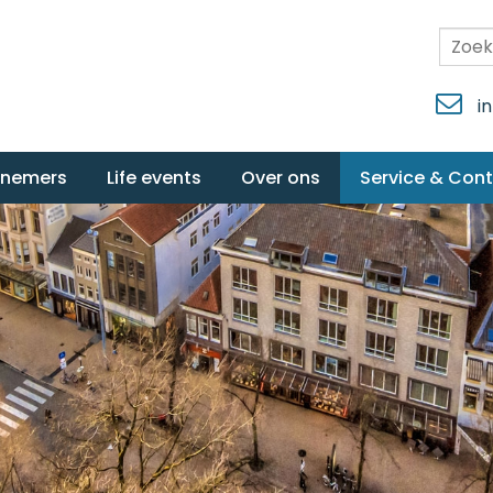
i
rnemers
Life events
Over ons
Service & Con