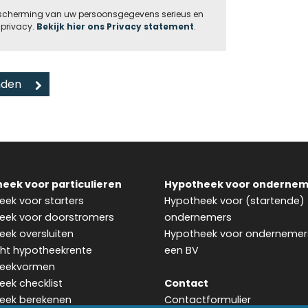
bescherming van uw persoonsgegevens serieus en
privacy.
Bekijk hier ons Privacy statement
.
eek voor particulieren
Hypotheek voor ondernem
ek voor starters
Hypotheek voor (startende)
eek voor doorstromers
ondernemers
ek oversluiten
Hypotheek voor ondernemer
cht hypotheekrente
een BV
eekvormen
ek checklist
Contact
eek berekenen
Contactformulier