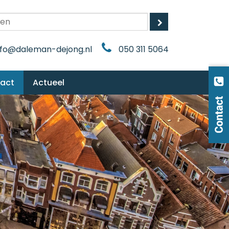
nfo@daleman-dejong.nl
050 311 5064
tact
Actueel