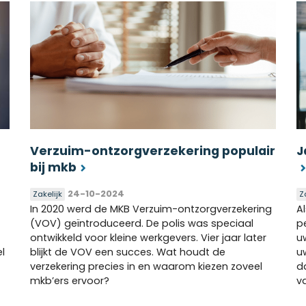
Verzuim-ontzorgverzekering populair
J
bij mkb
24-10-2024
Zakelijk
Z
In 2020 werd de MKB Verzuim-ontzorgverzekering
A
(VOV) geïntroduceerd. De polis was speciaal
p
ontwikkeld voor kleine werkgevers. Vier jaar later
u
l
blijkt de VOV een succes. Wat houdt de
u
verzekering precies in en waarom kiezen zoveel
d
mkb’ers ervoor?
v