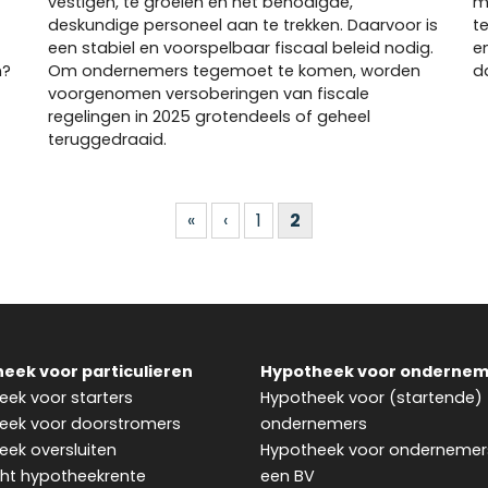
vestigen, te groeien en het benodigde,
m
deskundige personeel aan te trekken. Daarvoor is
t
een stabiel en voorspelbaar fiscaal beleid nodig.
e
n?
Om ondernemers tegemoet te komen, worden
d
voorgenomen versoberingen van fiscale
regelingen in 2025 grotendeels of geheel
teruggedraaid.
«
‹
1
2
eek voor particulieren
Hypotheek voor ondernem
ek voor starters
Hypotheek voor (startende)
eek voor doorstromers
ondernemers
ek oversluiten
Hypotheek voor ondernemer
cht hypotheekrente
een BV