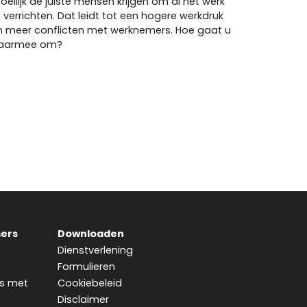
oeilijk de juiste mensen krijgen om al het werk
e verrichten. Dat leidt tot een hogere werkdruk
n meer conflicten met werknemers. Hoe gaat u
aarmee om?
ers
Downloaden
Dienstverlening
Formulieren
s met
Cookiebeleid
Disclaimer