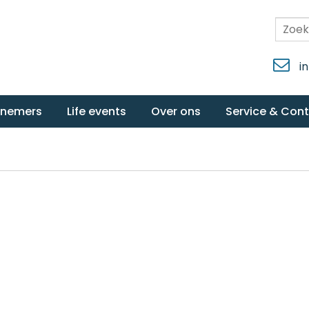
i
rnemers
Life events
Over ons
Service & Con