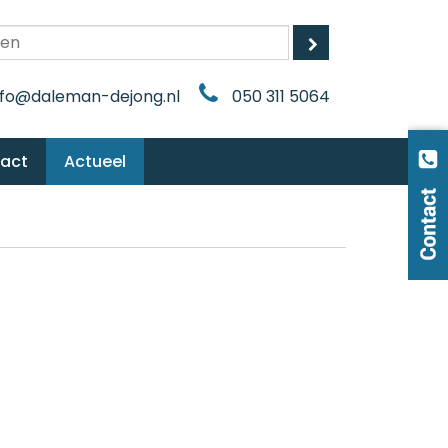
nfo@daleman-dejong.nl
050 311 5064
tact
Actueel