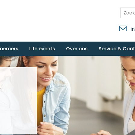
i
rnemers
Life events
Over ons
Service & Con
t