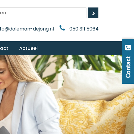
nfo@daleman-dejong.nl
050 311 5064
tact
Actueel